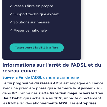
✓
Réseau
fibre
en
propre
✓
Support technique expert
✓
Solutions sur
mesure
✓
Présence
nationale
Testez votre éligibilité à la fibre
Informations sur l'arrêt de l'ADSL et du
réseau cuivre
Suivre la Fin de l'ADSL dans ma commune
La fin progressive du réseau ADSL
est engagée en France
avec une première phase qui a démarré le 31 janvier 2025
dans 162 communes. Cette
transition majeure vers le Très
Haut Débit
, qui s'achèvera en 2030, impacte directement
les
PME
avec des
abonnements ADSL
. Les
entreprises