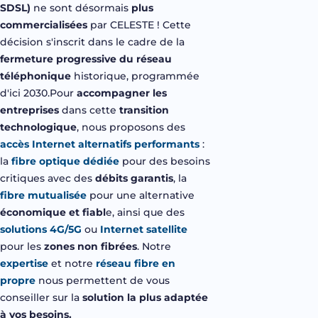
SDSL)
ne
sont
désormais
plus
commercialisées
par
CELESTE !
Cette
décision
s'inscrit
dans le cadre de la
fermeture progressive du réseau
téléphonique
historique
,
programmée
d'ici
2030.Pour
accompagner
les
entreprises
dans
cette
transition
technologique
, nous
proposons
des
accès
Internet
alternatifs
performants
:
la
fibre optique dédiée
pour des
besoins
critiques
avec des
débits
garantis
, la
fibre mutualisée
pour
une
alternative
économique
et
fiabl
e
,
ainsi
que des
solutions 4G/5G
ou
Internet satellite
pour les
zones non
fibrées
. Notre
expertise
et
notre
réseau fibre en
propre
nous
permettent
de
vous
conseiller
sur la
solution la plus
adaptée
à
vos
besoins
.