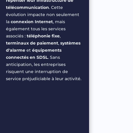
repenser
leur
infrastructure de
télécommunication
.
Cette
évolution
impacte
non
seulement
la
connexion
Internet
,
mais
également
tous
les services
associés
:
téléphonie
fixe
,
terminaux
de
paiement
,
systèmes
d'alarme
et
équipements
connectés
en
SDSL
.
Sans
anticipation, les
entreprises
risquent
une
interruption de
service
préjudiciable
à
leur
activité
.