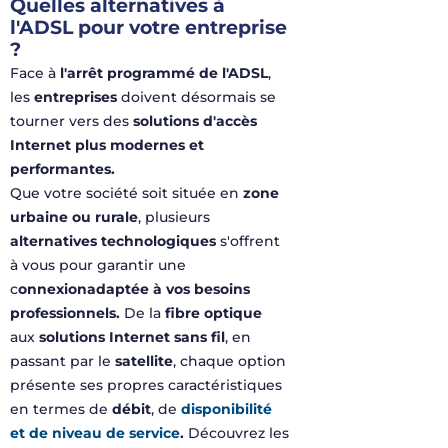
Quelles alternatives à
l'ADSL pour votre entreprise
?
Face à
l'
arrêt
programmé
de
l'ADSL
,
les
entreprises
doivent
désormais
se
tourner
vers
des
solutions
d'accès
Internet
plus
modernes
et
performantes
.
Que
votre
société
soit
située
en
zone
urbaine
ou
rurale
,
plusieurs
alternatives
technologiques
s'offrent
à
vous
pour
garantir
une
c
onnexion
adapté
e
à
vos
besoins
professionnels
.
De la
fibre
optique
aux
solutions Internet sans fil
,
en
passant par le
satellite
,
chaque
option
présente
ses
propres
caractéristiques
en
termes
de
débit
, de
disponibilité
et de niveau de service
.
Découvrez
les