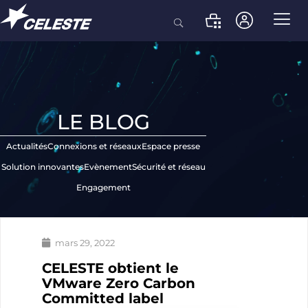
LE BLOG
Actualités
Connexions et réseaux
Espace presse
Solution innovantes
Evènement
Sécurité et réseau
Engagement
mars 29, 2022
CELESTE obtient le
VMware Zero Carbon
Committed label