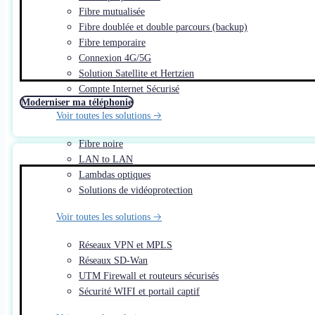
Fibre mutualisée
Fibre doublée et double parcours (backup)
Fibre temporaire
Connexion 4G/5G
Solution Satellite et Hertzien
Compte Internet Sécurisé
Moderniser ma téléphonie
Voir toutes les solutions 🡢
Fibre noire
LAN to LAN
Lambdas optiques
Solutions de vidéoprotection
Voir toutes les solutions 🡢
Réseaux VPN et MPLS
Réseaux SD-Wan
UTM Firewall et routeurs sécurisés
Sécurité WIFI et portail captif