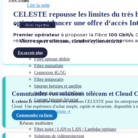
Lire la suite
CELESTE repousse les limites du très h
opérateur à lancer une offre d‘accès I
Notre expertise
Premier opérateur
à proposer la Fibre
100 Gbit/s
,
réaffirme sa promesse : connecter les entreprises 
Votre expert télécoms, cloud et cybersécurité
En savoir plus
Accès Internet
Fibre optique dédiée
Fibre mutualisée
Connexion 4G/5G
Fibre temporaire
Internet hertzien et satellite
Commandez vos solutions télécom et Cloud 
Internet de secours (backup)
Compte Internet Sécurisé
E-celeste.fr
centralise toutes les solutions CELESTE pour les entrepris
Cloud. Une expérience d'achat simple, rapide et sécurisée, disponible à
Voir toutes les solutions 🡢
Commander en ligne
Réseau multisites
Fibre noire / LAN to LAN / Lambdas optiques
Solutions de vidéoprotection