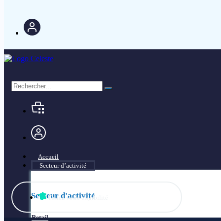
Accueil
Secteur d’activité
Secteur d'activité
Testez votre éligibilité
Retail