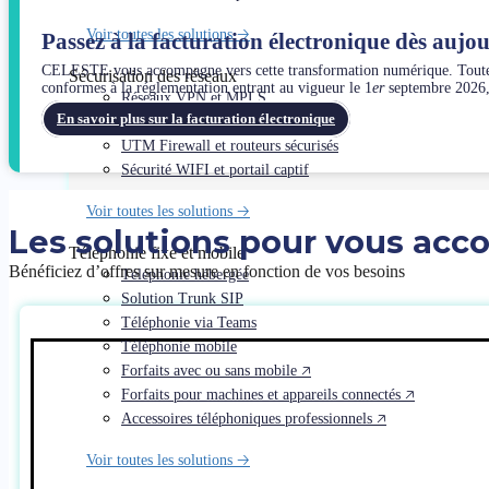
Voir toutes les solutions 🡢
Passez à la facturation électronique dès aujo
CELESTE vous accompagne vers cette transformation numérique. Toutes les
Sécurisation des réseaux
conformes à la réglementation entrant au vigueur le 1
er
septembre 2026, 
Réseaux VPN et MPLS
En savoir plus sur la facturation électronique
Réseaux SD-Wan
UTM Firewall et routeurs sécurisés
Sécurité WIFI et portail captif
Voir toutes les solutions 🡢
Les solutions pour vous ac
Téléphonie fixe et mobile
Bénéficiez d’offres sur mesure en fonction de vos besoins
Téléphonie hébergée
Solution Trunk SIP
Téléphonie via Teams
Téléphonie mobile
Forfaits avec ou sans mobile 🡥
Forfaits pour machines et appareils connectés 🡥
Accessoires téléphoniques professionnels 🡥
Voir toutes les solutions 🡢