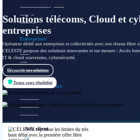
Editeurs et Web Agencies
Energie
Solutions télécoms, Cloud et c
Industrie
entreprises
Santé
Entreprises
Opérateur dédié aux entreprises et collectivités avec son réseau fibre o
CELESTE propose des solutions innovantes et sur mesure : Accès Inter
PME
IT & cloud souverains, cybersécurité.
ETI
Grand Compte
Découvrir nos solutions
Collectivité
Testez votre éligibilité
Réseau Partenaire
Revendeur
Partenaire
Wholesale
Avis client