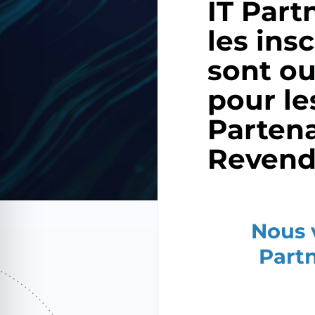
IT Part
les ins
sont ou
pour le
Partena
Revend
Nous 
Partn