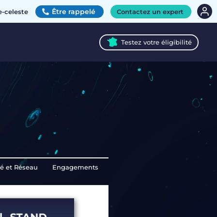
Être rappelé
e-celeste
Contactez un expert
Testez votre éligibilité
té et Réseau
Engagements