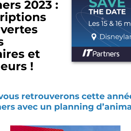
ners 2023 :
criptions
vertes
s
ires et
eurs !
vous retrouverons cette année 
ers avec un planning d’anima