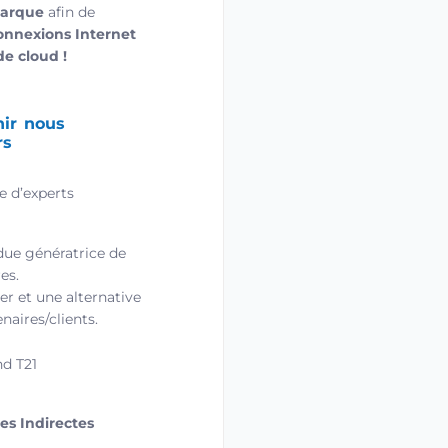
marque
afin de
onnexions Internet
e cloud !
nir nous
rs
e d’experts
due génératrice de
es.
er et une alternative
naires/clients.
nd T21
s Indirectes