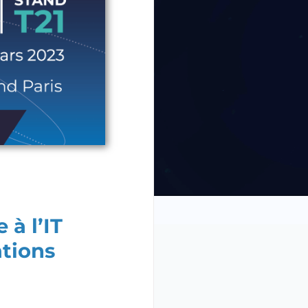
à l’IT
tions