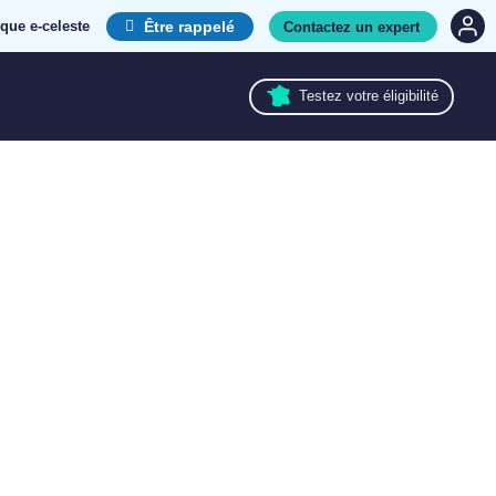
que e-celeste
Être rappelé
Contactez un expert
Testez votre éligibilité