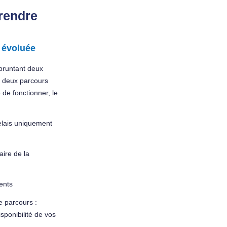
prendre
s évoluée
mpruntant deux
es deux parcours
 de fonctionner, le
relais uniquement
aire de la
rents
e parcours :
sponibilité de vos