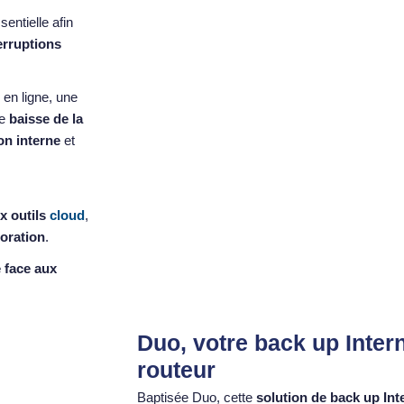
sentielle afin
erruptions
en ligne, une
ne
baisse de la
on interne
et
x outils
cloud
,
oration
.
e face aux
Duo, votre back up Inter
routeur
Baptisée Duo, cette
solution de back up Int