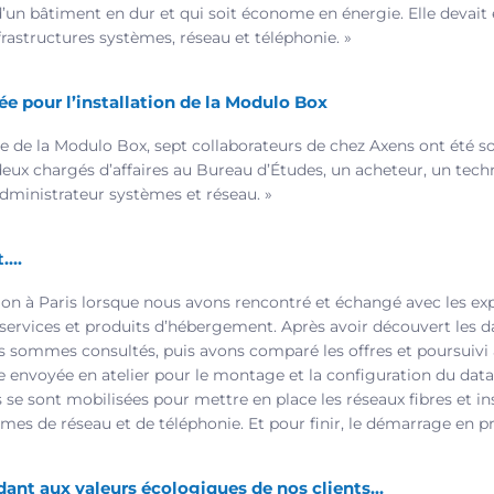
’un bâtiment en dur et qui soit économe en énergie. Elle devait ê
frastructures systèmes, réseau et téléphonie. »
e pour l’installation de la Modulo Box
e de la Modulo Box, sept collaborateurs de chez Axens ont été soll
deux chargés d’affaires au Bureau d’Études, un acheteur, un tech
administrateur systèmes et réseau. »
t….
alon à Paris lorsque nous avons rencontré et échangé avec les ex
services et produits d’hébergement. Après avoir découvert les d
 sommes consultés, puis avons comparé les offres et poursuivi 
 envoyée en atelier pour le montage et la configuration du dat
 se sont mobilisées pour mettre en place les réseaux fibres et ins
es de réseau et de téléphonie. Et pour finir, le démarrage en p
dant aux valeurs écologiques de nos clients…