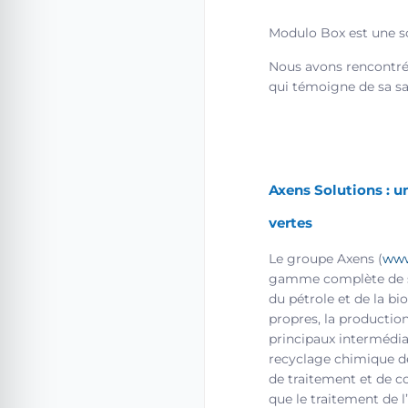
Modulo Box est une so
Nous avons rencontr
qui témoigne de sa sat
Axens Solutions : u
vertes
Le groupe Axens (
www
gamme complète de so
du pétrole et de la b
propres, la production
principaux intermédia
recyclage chimique de
de traitement et de c
que le traitement de l