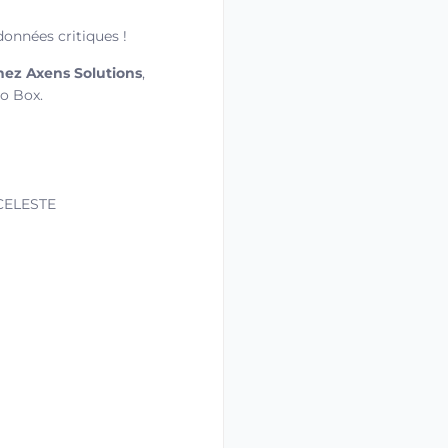
onnées critiques !
hez Axens Solutions
,
lo Box.