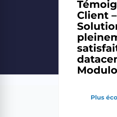
Témoi
Client 
Solutio
pleine
satisfa
datace
Modulo
Plus éc