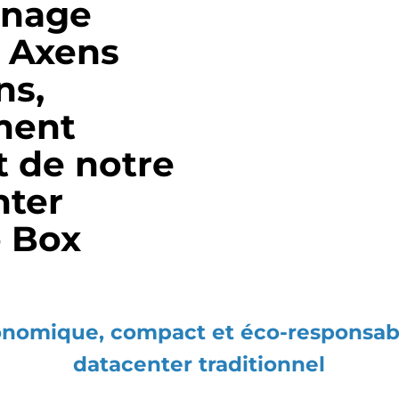
gnage
– Axens
ns,
ment
it de notre
nter
 Box
onomique, compact et éco-responsab
datacenter traditionnel