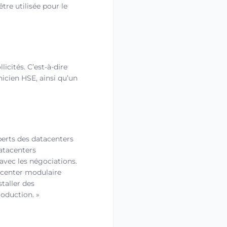
tre utilisée pour le
icités. C’est-à-dire
nicien HSE, ainsi qu’un
perts des datacenters
atacenters
avec les négociations.
acenter modulaire
taller des
roduction. »