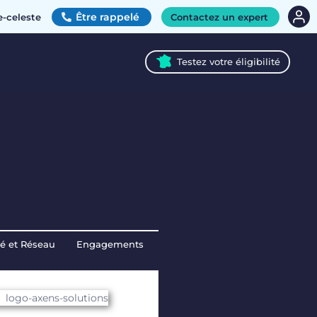
Être rappelé
e-celeste
Contactez un expert
Testez votre éligibilité
té et Réseau
Engagements