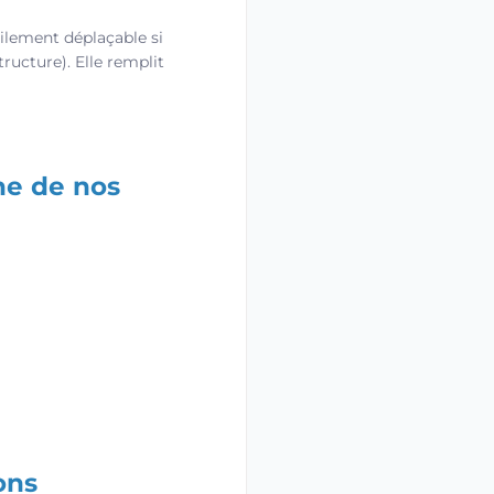
cilement déplaçable si
tructure). Elle remplit
ne de nos
ons