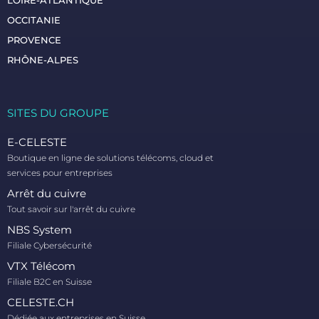
LOIRE-ATLANTIQUE
OCCITANIE
PROVENCE
RHÔNE-ALPES
SITES DU GROUPE​
E-CELESTE
Boutique en ligne de solutions télécoms, cloud et
services pour entreprises
Arrêt du cuivre
Tout savoir sur l'arrêt du cuivre
NBS System
Filiale Cybersécurité
VTX Télécom
Filiale B2C en Suisse
CELESTE.CH
Dédiée aux entreprises en Suisse