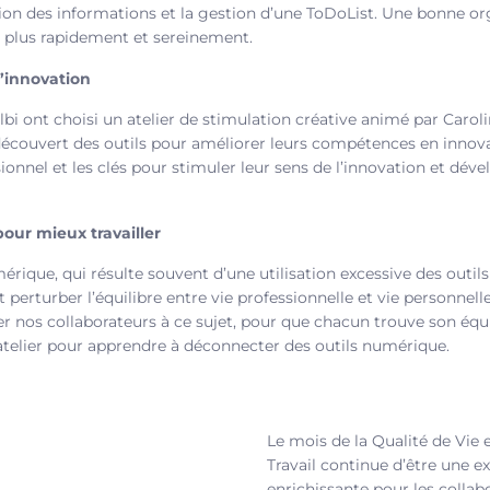
stion des informations et la gestion d’une ToDoList. Une bonne or
 plus rapidement et sereinement.
d’innovation
lbi ont choisi un atelier de stimulation créative animé par Carol
t découvert des outils pour améliorer leurs compétences en innova
onnel et les clés pour stimuler leur sens de l’innovation et déve
our mieux travailler
ique, qui résulte souvent d’une utilisation excessive des outils
 perturber l’équilibre entre vie professionnelle et vie personnelle
ser nos collaborateurs à ce sujet, pour que chacun trouve son équil
 atelier pour apprendre à déconnecter des outils numérique.
Le mois de la Qualité de Vie 
Travail continue d’être une e
enrichissante pour les collab