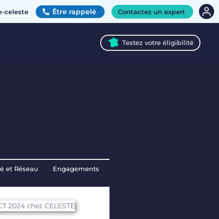
Être rappelé
e-celeste
Contactez un expert
Testez votre éligibilité
té et Réseau
Engagements