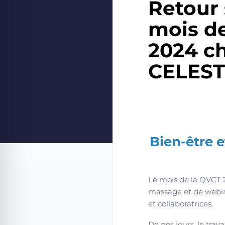
Retour 
mois d
2024 c
CELES
Bien-être 
Le mois de la QVCT 
massage et de webinai
et collaboratrices.
De nos jours, le tra