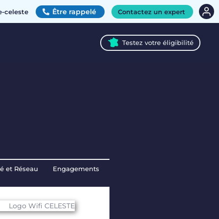
Être rappelé
e-celeste
Contactez un expert
Testez votre éligibilité
té et Réseau
Engagements