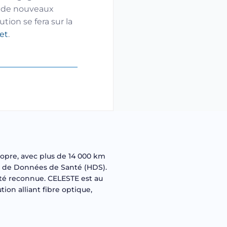
er de nouveaux
tion se fera sur la
net
.
ropre, avec plus de 14 000 km
nt de Données de Santé (HDS).
lité reconnue. CELESTE est au
ion alliant fibre optique,