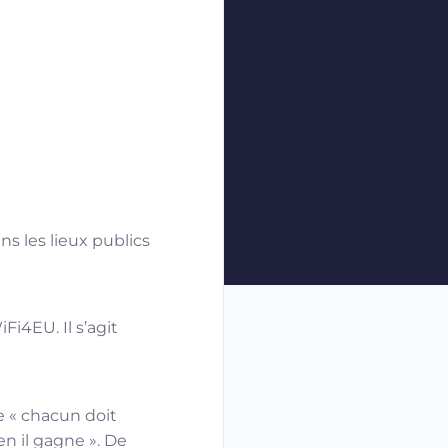
s les lieux publics
Fi4EU. Il s’agit
 « chacun doit
n il gagne ». De