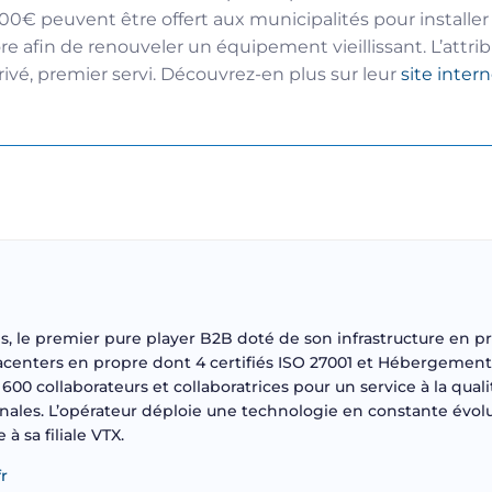
000€ peuvent être offert aux municipalités pour install
e afin de renouveler un équipement vieillissant. L’attribu
ivé, premier servi. Découvrez-en plus sur leur
site inter
es, le premier pure player B2B doté de son infrastructure en p
atacenters en propre dont 4 certifiés ISO 27001 et Hébergeme
600 collaborateurs et collaboratrices pour un service à la qua
onales. L’opérateur déploie une technologie en constante évolut
à sa filiale VTX.
fr